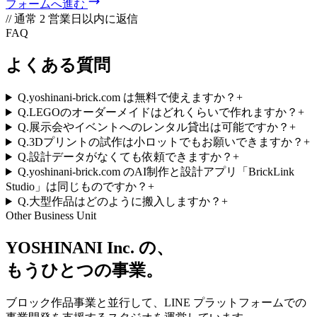
フォームへ進む
// 通常 2 営業日以内に返信
FAQ
よくある質問
Q.
yoshinani-brick.com は無料で使えますか？
+
Q.
LEGOのオーダーメイドはどれくらいで作れますか？
+
Q.
展示会やイベントへのレンタル貸出は可能ですか？
+
Q.
3Dプリントの試作は小ロットでもお願いできますか？
+
Q.
設計データがなくても依頼できますか？
+
Q.
yoshinani-brick.com のAI制作と設計アプリ「BrickLink
Studio」は同じものですか？
+
Q.
大型作品はどのように搬入しますか？
+
Other Business Unit
YOSHINANI Inc. の、
もうひとつの事業。
ブロック作品事業と並行して、LINE プラットフォームでの