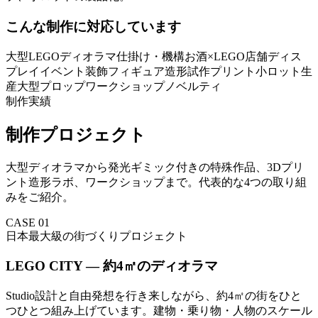
こんな制作に対応しています
大型LEGO
ディオラマ
仕掛け・機構
お酒×LEGO
店舗ディス
プレイ
イベント装飾
フィギュア造形
試作プリント
小ロット生
産
大型プロップ
ワークショップ
ノベルティ
制作実績
制作プロジェクト
大型ディオラマから発光ギミック付きの特殊作品、3Dプリ
ント造形ラボ、ワークショップまで。代表的な4つの取り組
みをご紹介。
CASE
01
日本最大級の街づくりプロジェクト
LEGO CITY — 約4㎡のディオラマ
Studio設計と自由発想を行き来しながら、約4㎡の街をひと
つひとつ組み上げています。建物・乗り物・人物のスケール