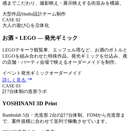
感までこだわり、撮影映え・展示映えする街並みを構築。
大型作品
Studio設計
チーム制作
CASE
02
大人の遊び心を立体化
お酒 × LEGO — 発光ギミック
LEGOテキーラ観覧車、エッフェル塔など、お酒のボトルと
LEGOを組み合わせた特殊作品。発光ギミックを仕込み、夜
の店舗・パーティ会場で映えるオーダーメイドを制作。
イベント
発光ギミック
オーダーメイド
詳しく見る
CASE
03
計7台体制の造形ラボ
YOSHINANI 3D Print
Bambulab 5台・光造形 2台の計7台体制。FDMから光造形ま
で、案件規模に合わせて並列で稼働させています。