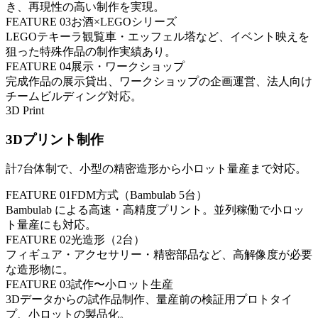
き、再現性の高い制作を実現。
FEATURE
03
お酒×LEGOシリーズ
LEGOテキーラ観覧車・エッフェル塔など、イベント映えを
狙った特殊作品の制作実績あり。
FEATURE
04
展示・ワークショップ
完成作品の展示貸出、ワークショップの企画運営、法人向け
チームビルディング対応。
3D Print
3Dプリント制作
計7台体制で、小型の精密造形から小ロット量産まで対応。
FEATURE
01
FDM方式（Bambulab 5台）
Bambulab による高速・高精度プリント。並列稼働で小ロッ
ト量産にも対応。
FEATURE
02
光造形（2台）
フィギュア・アクセサリー・精密部品など、高解像度が必要
な造形物に。
FEATURE
03
試作〜小ロット生産
3Dデータからの試作品制作、量産前の検証用プロトタイ
プ、小ロットの製品化。