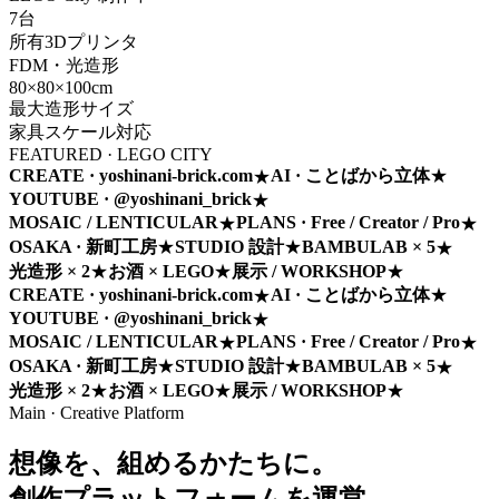
7
台
所有3Dプリンタ
FDM・光造形
80
×80×100cm
最大造形サイズ
家具スケール対応
FEATURED · LEGO CITY
CREATE · yoshinani-brick.com
AI · ことばから立体
★
★
YOUTUBE · @yoshinani_brick
★
MOSAIC / LENTICULAR
PLANS · Free / Creator / Pro
★
★
OSAKA · 新町工房
★
STUDIO 設計
★
BAMBULAB × 5
★
光造形 × 2
★
お酒 × LEGO
★
展示 / WORKSHOP
★
CREATE · yoshinani-brick.com
AI · ことばから立体
★
★
YOUTUBE · @yoshinani_brick
★
MOSAIC / LENTICULAR
PLANS · Free / Creator / Pro
★
★
OSAKA · 新町工房
★
STUDIO 設計
★
BAMBULAB × 5
★
光造形 × 2
★
お酒 × LEGO
★
展示 / WORKSHOP
★
Main · Creative Platform
想像を、組めるかたちに。
創作プラットフォームを運営。