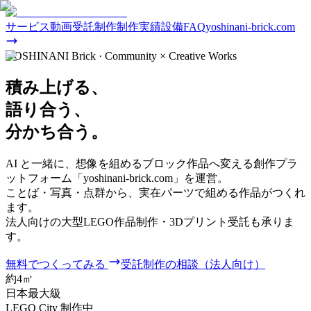
サービス
動画
受託制作
制作実績
設備
FAQ
yoshinani-brick.com
YOSHINANI Brick · Community × Creative Works
積み上げる
、
語り合う、
分かち合う。
AI と一緒に、想像を組めるブロック作品へ変える創作プラ
ットフォーム「yoshinani-brick.com」を運営。
ことば・写真・点群から、実在パーツで組める作品がつくれ
ます。
法人向けの大型LEGO作品制作・3Dプリント受託も承りま
す。
無料でつくってみる
受託制作の相談（法人向け）
約4
㎡
日本最大級
LEGO City 制作中