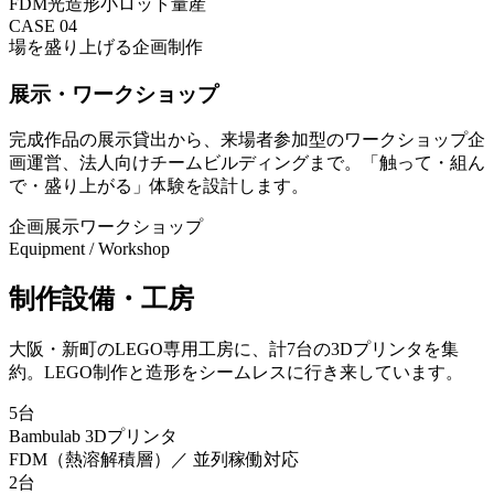
FDM
光造形
小ロット量産
CASE
04
場を盛り上げる企画制作
展示・ワークショップ
完成作品の展示貸出から、来場者参加型のワークショップ企
画運営、法人向けチームビルディングまで。「触って・組ん
で・盛り上がる」体験を設計します。
企画
展示
ワークショップ
Equipment / Workshop
制作設備・工房
大阪・新町のLEGO専用工房に、計7台の3Dプリンタを集
約。LEGO制作と造形をシームレスに行き来しています。
5
台
Bambulab 3Dプリンタ
FDM（熱溶解積層）／ 並列稼働対応
2
台